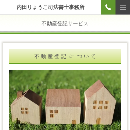
内田りょうこ司法書士事務所
不動産登記サービス
不 動 産 登 記 に つ い て