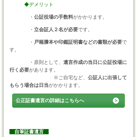
◆デメリット
・
公証役場の手数料
がかかります。
・
立会証人２名が必要
です。
・
戸籍謄本や印鑑証明書などの書類が必要
で
す。
・原則として、
遺言作成の当日に公証役場に
行く必要
があります。
※ご自宅など、
公証人に出張して
もらう場合は日当
がかかります。
公正証書遺言の詳細はこちらへ
自筆証書遺言