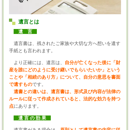
遺言とは
遺 言
遺言書は、残されたご家族や大切な方へ想いを遺す
手紙とも言われます。
より正確には、遺言は、
自分が亡くなった後に「財
産を誰にどのように受け継いでもらいたいか」という
ことや「相続のあり方」について、自分の意思を書面
で遺すもの
です。
遺書との違いは、遺言書は、形式及び内容が法律の
ルールに従って作成されていると、法的な効力を持つ
点
にあります。
遺 言 の 効 果
遺言書がある場合は、
原則として遺言書の内容に従