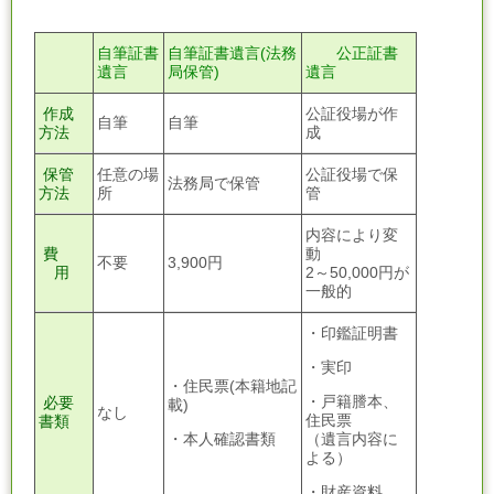
自筆証書
自筆証書遺言(法務
公正証書
遺言
局保管)
遺言
作成
公証役場が作
自筆
自筆
方法
成
保管
任意の場
公証役場で保
法務局で保管
方法
所
管
内容により変
費
動
不要
3,900円
用
2～50,000円が
一般的
・印鑑証明書
・実印
・住民票(本籍地記
・戸籍謄本、
必要
載)
なし
住民票
書類
・本人確認書類
（遺言内容に
よる）
・
財産資料