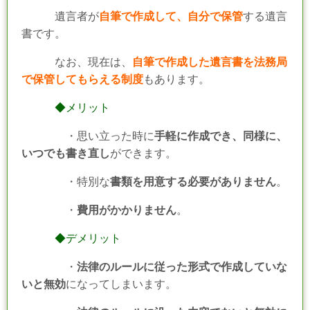
遺言者が
自筆で作成して、自分で保管
する遺言
書です。
なお、現在は、
自筆で作成した遺言書を法務局
で保管してもらえる制度
もあります。
◆メリット
・思い立った時に
手軽に作成でき、同様に、
いつでも書き直し
ができます。
・特別な
書類を用意する必要がありません
。
・
費用がかかりません
。
◆デメリット
・
法律のルールに従った形式で作成していな
いと無効
になってしまいます。