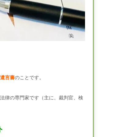
遺言書
のことです。
法律の専門家です（主に、裁判官、検
ト