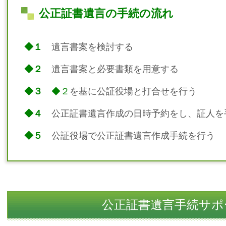
公正証書遺言の手続の流れ
◆１
遺言書案を検討する
◆２
遺言書案と必要書類を用意する
◆３
◆２
を基に公証役場と打合せを行う
◆４
公正証書遺言作成の日時予約をし、証人を
◆５
公証役場で公正証書遺言作成手続を行う
公正証書遺言手続サポ