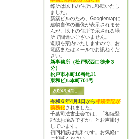
弊所は以下の住所に移転いたし
ました。
新築ビルのため、Googlemapに
建物自体の画像が表示されませ
んが、以下の住所で示される場
所で間違いございません。
道順を案内いたしますので、お
電話またはメールでお訊ねくだ
さい。
新事務所（松戸駅西口徒歩３
分）
松戸市本町16番地11
東和ビル本町701号
2024/04/01
令和６年4月1日
から
相続登記が
義務化
されました。
千葉司法書士会では、「相続登
記はお済みですか」とお声掛け
しています。
初回相談は無料です。お気軽に
ご相談ください。