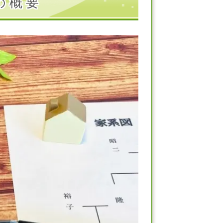
の 概 要