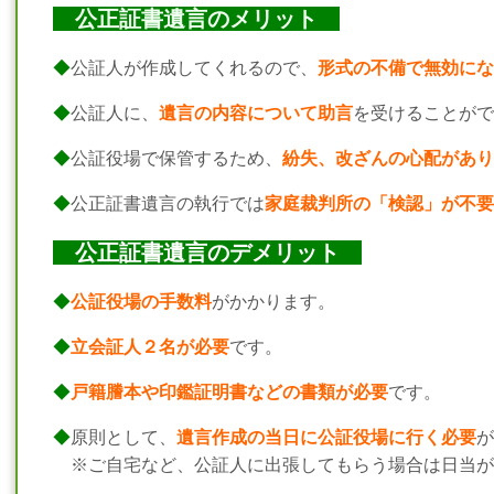
公正証書遺言のメリット
◆
公証人が作成してくれるので、
形式の不備で無効にな
◆
公証人に、
遺言の内容について助言
を受けることがで
◆
公証役場で保管するため、
紛失、改ざんの心配があり
◆
公正証書遺言の執行では
家庭裁判所の「検認」が不要
公正証書遺言のデメリット
◆
公証役場の手数料
がかかります。
◆
立会証人２名が必要
です。
◆
戸籍謄本や印鑑証明書などの書類が必要
です。
◆
原則として、
遺言作成の当日に公証役場に行く必要
が
※ご自宅など、公証人に出張してもらう場合は日当が